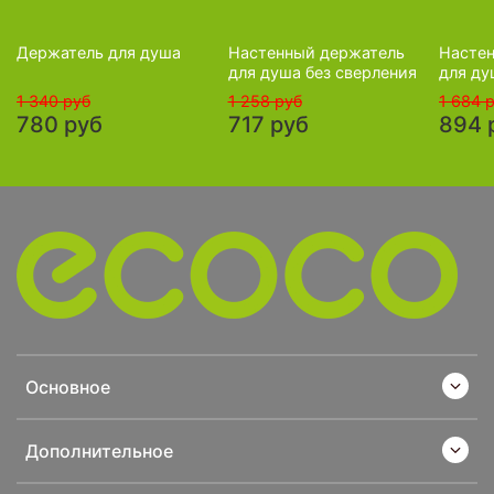
Держатель для душа
Настенный держатель
Насте
для душа без сверления
для ду
1 340 руб
1 258 руб
1 684 
780 руб
717 руб
894 
Основное
Дополнительное