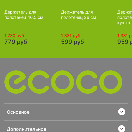
Держатель для
Держатель для
Держат
полотенец 46,5 см
полотенец 26 см
полоте
кухню 
1 730 руб
1 331 руб
1 331 
779 руб
599 руб
959 
Основное
Дополнительное