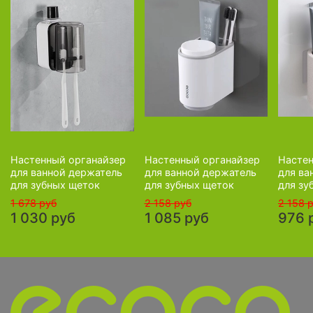
Настенный органайзер
Настенный органайзер
Настен
для ванной держатель
для ванной держатель
для ва
для зубных щеток
для зубных щеток
для зу
1 678 руб
2 158 руб
2 158 
1 030 руб
1 085 руб
976 