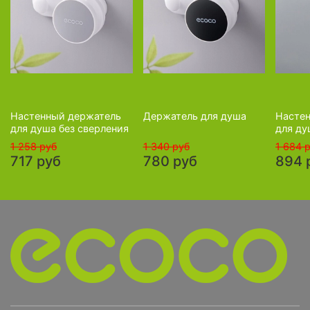
Настенный держатель
Держатель для душа
Насте
для душа без сверления
для ду
1 258 руб
1 340 руб
1 684 
717 руб
780 руб
894 