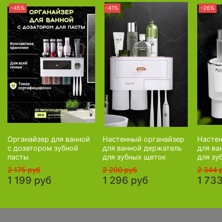
-45%
-41%
-26%
Органайзер для ванной
Настенный органайзер
Настен
с дозатором зубной
для ванной держатель
для ва
пасты
для зубных щеток
для зу
2 175 руб
2 200 руб
2 344 
1 199 руб
1 296 руб
1 73