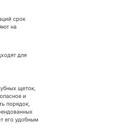
аций срок
яют на
дходят для
зубных щеток,
опасное и
ть порядок,
арендованных
ет его удобным