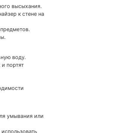
лного высыхания.
айзер к стене на
х предметов.
ры.
льную воду.
 и портят
ходимости
для умывания или
 использовать