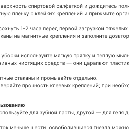
оверхность спиртовой салфеткой и дождитесь по
ную пленку с клейких креплений и прижмите орган
ысохнуть 1–2 часа перед первой загрузкой тяжелы
аканы на магнитные крепления и заполните дозато
й уборки используйте мягкую тряпку и теплую мы
азивных чистящих средств — они царапают пластик
итные стаканы и промывайте отдельно.
роверяйте прочность клеевых креплений; при необ
льзованию
спользуйте для зубной пасты, другой — для геля 
еток меньше шести, освободившиеся гнезда можно