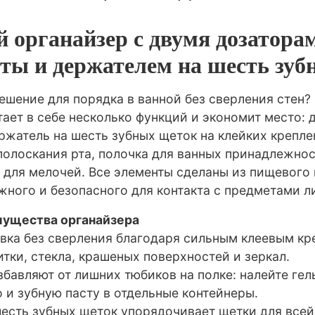
 органайзер с двумя дозатора
сты и держателем на шесть зу
ешение для порядка в ванной без сверления стен?
ает в себе несколько функций и экономит место: 
ржатель на шесть зубных щеток на клейких крепле
 полоскания рта, полочка для ванных принадлежно
для мелочей. Все элементы сделаны из пищевого
жного и безопасного для контакта с предметами л
ущества органайзера
овка без сверления благодаря сильным клеевым кр
тки, стекла, крашеных поверхностей и зеркал.
збавляют от лишних тюбиков на полке: налейте ге
 и зубную пасту в отдельные контейнеры.
шесть зубных щеток упорядочивает щетки для всей