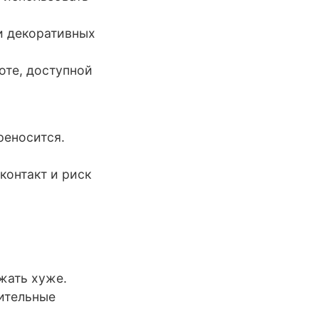
и декоративных
оте, доступной
ереносится.
контакт и риск
жать хуже.
ительные