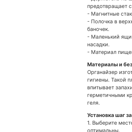
предотвращает с
- Магнитные ста
- Полочка в верх
баночек.
- Маленький ящи
насадки.
- Материал пищев
Материалы и бе
Органайзер изгот
гигиены. Такой п
впитывает запах
герметичными к
геля.
Установка шаг з
1. Выберите мест
оптимальны.