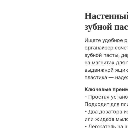
Настенный
зубной па
Ищете удобное р
органайзер сочет
зубной пасты, де
на магнитах для
выдвижной ящик 
пластика — наде
Ключевые преим
- Простая устан
Подходит для пли
- Два дозатора и
или жидкое мыло
- Держатель на 