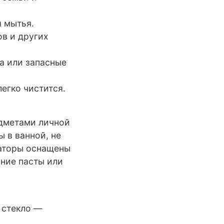
я мытья.
ов и других
а или запасные
егко чистится.
едметами личной
 в ванной, не
заторы оснащены
ние пасты или
и стекло —