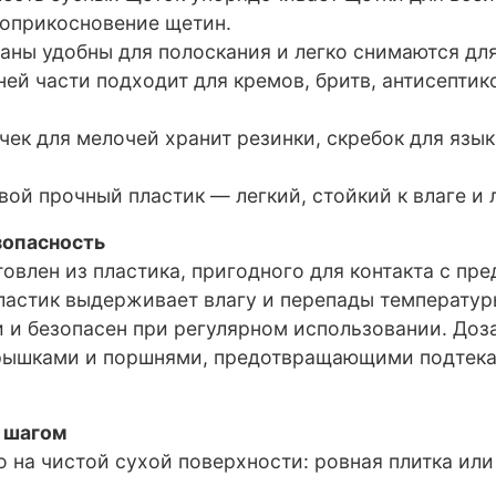
оприкосновение щетин.
каны удобны для полоскания и легко снимаются дл
ней части подходит для кремов, бритв, антисептик
чек для мелочей хранит резинки, скребок для язык
ой прочный пластик — легкий, стойкий к влаге и л
зопасность
овлен из пластика, пригодного для контакта с пр
ластик выдерживает влагу и перепады температуры
и и безопасен при регулярном использовании. До
рышками и поршнями, предотвращающими подтека
а шагом
о на чистой сухой поверхности: ровная плитка ил