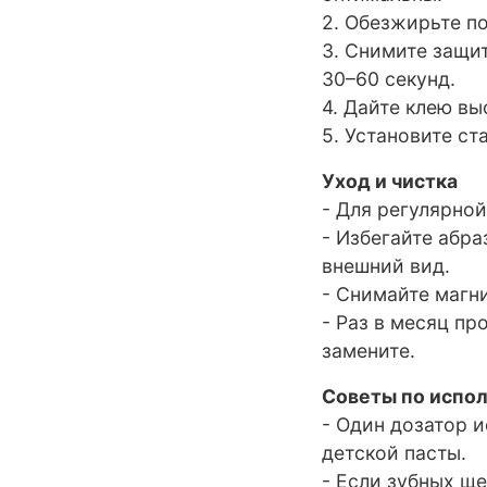
2. Обезжирьте п
3. Снимите защит
30–60 секунд.
4. Дайте клею в
5. Установите ст
Уход и чистка
- Для регулярно
- Избегайте абр
внешний вид.
- Снимайте магн
- Раз в месяц п
замените.
Советы по испо
- Один дозатор и
детской пасты.
- Если зубных щ