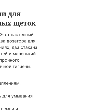
ми для
бных щеток
 Этот настенный
два дозатора для
ниях, два стакана
стей и маленький
 прочного
ичной гигиены.
еплениям.
ль для умывания
 семьи и