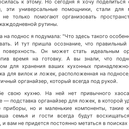
осилась к этому. Но сегодня я хочу поделиться
ы, эти универсальные помощники, стали для 
 не только помогают организовать пространс
 каждодневной рутины.
а на поднос я подумала: "Что здесь такого особен
вать. И тут пришла осознание, что правильный 
я поверхность. Он может стать идеальным ор
атив время на готовку. А вы знали, что под
ом для хранения ваших кухонных принадлежно
ка для вилок и ложек, расположенная на подносе
тичный органайзер, который всегда под рукой.
бе свою кухню. На ней нет привычного хаоса
е — подставка органайзер для ложек, в которой у
е приборы, но и маленькие компоненты, такие 
аша семья и гости всегда будут восхищатьс
, и вам не придется постоянно метаться в поисках