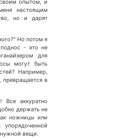
 своим опытом, и
меня настоящим
тво, но и дарят
ного?" Но потом я
поднос - это не
ганайзером для
носы могут быть
стей? Например,
, превращается в
! Все аккуратно
добно держать не
как ножницы или
я упорядоченной
 нужной вещи.