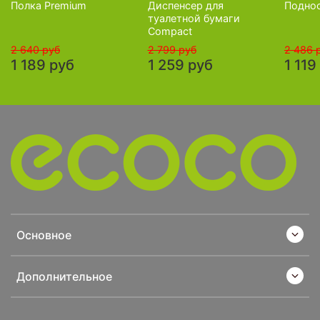
Полка Premium
Диспенсер для
Поднос
туалетной бумаги
Compact
2 640 руб
2 799 руб
2 486 
1 189 руб
1 259 руб
1 119
Основное
Дополнительное