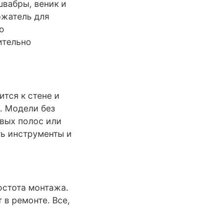
швабры, веник и
ржатель для
о
ительно
тся к стене и
. Модели без
вых полос или
ть инструменты и
остота монтажа.
 в ремонте. Все,