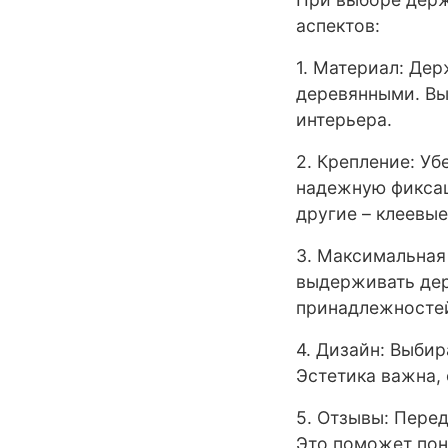
аспектов:
1. Материал: Де
деревянными. Вы
интерьера.
2. Крепление: У
надежную фиксац
другие – клеевые
3. Максимальная
выдерживать дер
принадлежносте
4. Дизайн: Выби
Эстетика важна,
5. Отзывы: Перед
Это поможет пон