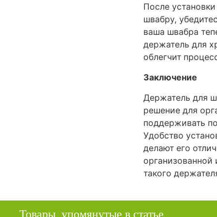
После установки
швабру, убедитес
ваша швабра теп
держатель для х
облегчит процесс
Заключение
Держатель для ш
решение для орг
поддерживать по
Удобство устано
делают его отли
организованной 
такого держателя
Товары, упомянутые в статье