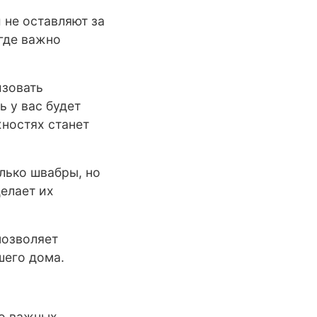
 не оставляют за
 где важно
изовать
 у вас будет
жностях станет
лько швабры, но
делает их
позволяет
шего дома.
ко важных