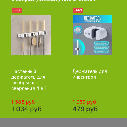
-35%
-55%
Настенный
Держатель для
держатель для
инвентаря
швабры без
сверления 4 в 1
1 586 руб
1 069 руб
1 034 руб
479 руб