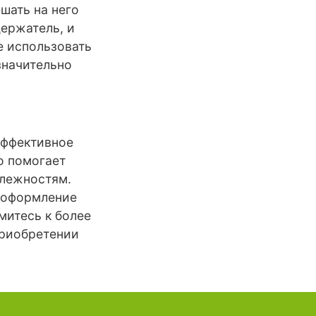
шать на него
держатель, и
е использовать
значительно
эффективное
о помогает
длежностям.
е оформление
митесь к более
приобретении