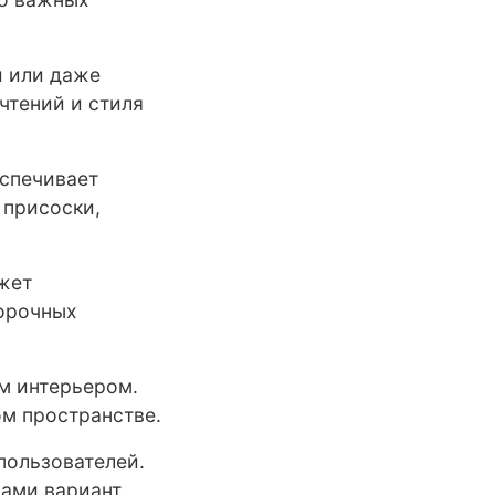
и или даже
чтений и стиля
еспечивает
 присоски,
жет
борочных
им интерьером.
ом пространстве.
пользователей.
ами вариант.