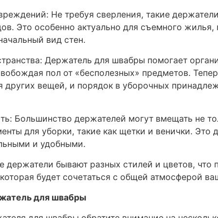
вреждений: Не требуя сверления, такие держатели
дов. Это особенно актуально для съемного жилья,
начальный вид стен.
странства: Держатель для швабры помогает орган
свобождая пол от «бесполезных» предметов. Теперь
я других вещей, и порядок в уборочных принадле
сть: Большинство держателей могут вмещать не то
енты для уборки, такие как щетки и венички. Это 
льными и удобными.
ие держатели бывают разных стилей и цветов, что 
 которая будет сочетаться с общей атмосферой ва
ржатель для швабры
ателя для швабры обратите внимание на несколь