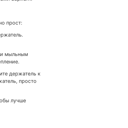
но прост:
ержатель.
или мыльным
епление.
ите держатель к
жатель, просто
тобы лучше