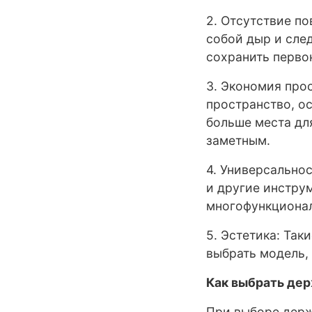
2. Отсутствие по
собой дыр и сле
сохранить перво
3. Экономия про
пространство, о
больше места дл
заметным.
4. Универсально
и другие инструм
многофункциона
5. Эстетика: Так
выбрать модель,
Как выбрать де
При выборе держ