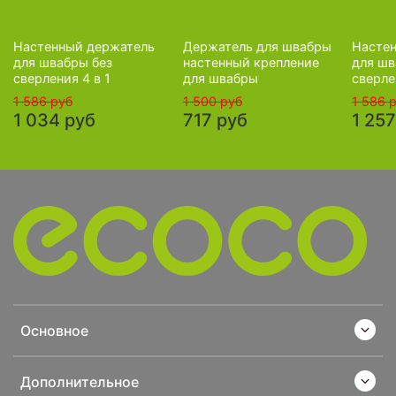
Настенный держатель
Держатель для швабры
Насте
для швабры без
настенный крепление
для шв
сверления 4 в 1
для швабры
сверле
1 586 руб
1 500 руб
1 586 
1 034 руб
717 руб
1 257
Основное
Дополнительное